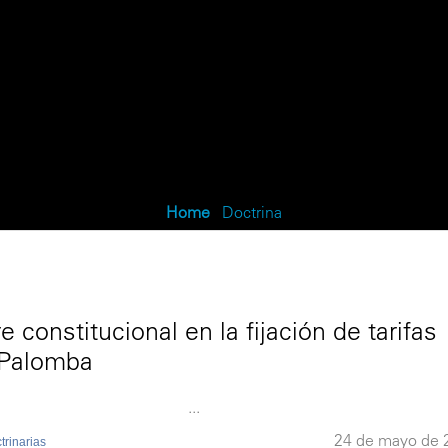
Institucional
Servicios
Integrantes
Categoría:
Doctrina
Home
/
Doctrina
 constitucional en la fijación de tarifas
 Palomba
..
24 de mayo de 
rinarias