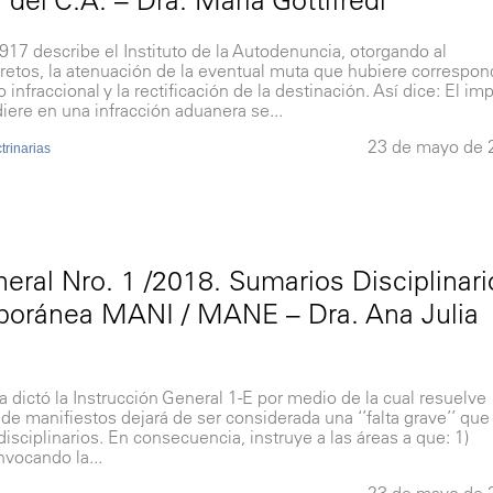
917 describe el Instituto de la Autodenuncia, otorgando al
retos, la atenuación de la eventual muta que hubiere correspon
 infraccional y la rectificación de la destinación. Así dice: El im
ere en una infracción aduanera se...
23 de mayo de 
rinarias
eral Nro. 1 /2018. Sumarios Disciplinari
poránea MANI / MANE – Dra. Ana Julia
 Instrucción General 1-E por medio de la cual resuelve
e manifiestos dejará de ser considerada una ‘’falta grave’’ que
 disciplinarios. En consecuencia, instruye a las áreas a que: 1)
vocando la...