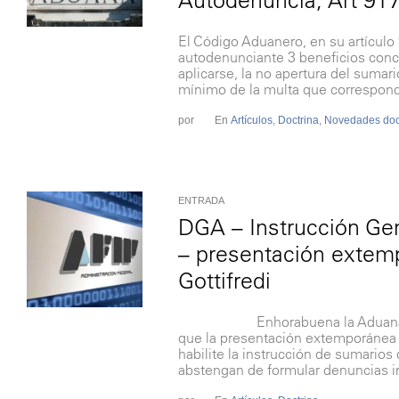
El Código Aduanero, en su artículo 
autodenunciante 3 beneficios conc
aplicarse, la no apertura del sumario
mínimo de la multa que correspondi
por
En
Artículos
,
Doctrina
,
Novedades doct
ENTRADA
DGA – Instrucción Gen
– presentación extem
Gottifredi
Enhorabuena la Aduana dictó la
que la presentación extemporánea d
habilite la instrucción de sumarios
abstengan de formular denuncias in