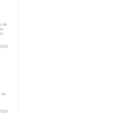
s de
te,
or
2024
r de
2024