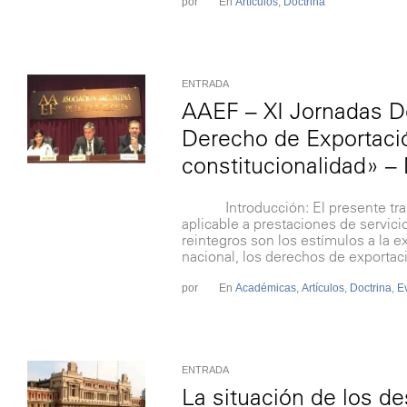
por
En
Artículos
,
Doctrina
ENTRADA
AAEF – XI Jornadas D
Derecho de Exportació
constitucionalidad» – 
Introducción: El presente trabaj
aplicable a prestaciones de servicio
reintegros son los estímulos a la
nacional, los derechos de exportac
por
En
Académicas
,
Artículos
,
Doctrina
,
E
ENTRADA
La situación de los d