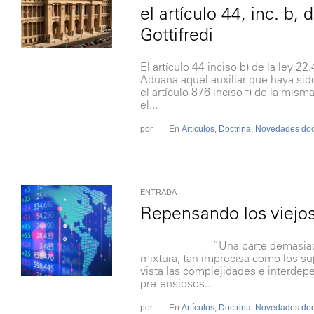
el artículo 44, inc. b,
Gottifredi
El artículo 44 inciso b) de la ley
Aduana aquel auxiliar que haya sid
el artículo 876 inciso f) de la misma
el...
por
En
Artículos
,
Doctrina
,
Novedades doct
ENTRADA
Repensando los viejo
“Una parte demasiado grande
mixtura, tan imprecisa como los su
vista las complejidades e interdep
pretensiosos...
por
En
Artículos
,
Doctrina
,
Novedades doct