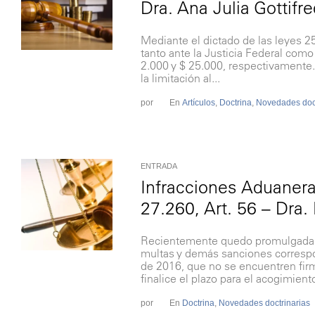
Dra. Ana Julia Gottifre
Mediante el dictado de las leyes 25
tanto ante la Justicia Federal como
2.000 y $ 25.000, respectivamente. 
la limitación al...
por
En
Artículos
,
Doctrina
,
Novedades doct
ENTRADA
Infracciones Aduanera
27.260, Art. 56 – Dra. 
Recientemente quedo promulgada la 
multas y demás sanciones correspo
de 2016, que no se encuentren firm
finalice el plazo para el acogimiento
por
En
Doctrina
,
Novedades doctrinarias