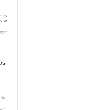
dido
porte
2024
os
 Se