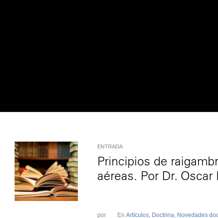
ENTRADA
Principios de raigambre
aéreas. Por Dr. Oscar
.
por
En
Artículos
,
Doctrina
,
Novedades doct