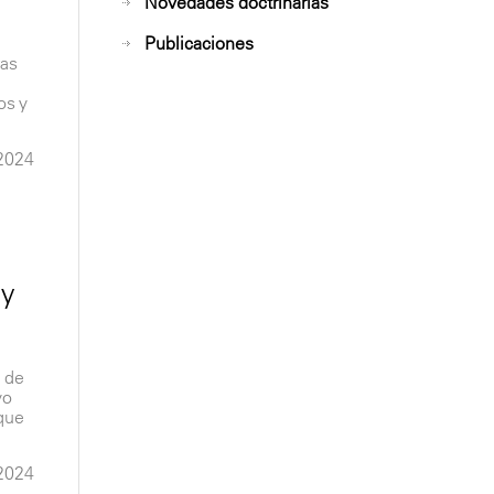
Novedades doctrinarias
Publicaciones
ras
os y
2024
ey
o de
yo
 que
2024