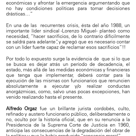
económicas y afrontar la emergencia argumentando que
no hay condiciones políticas para tomar decisiones
drásticas…”
En una de las recurrentes crisis, ésta del año 1988, un
importante líder sindical -Lorenzo Miguel- planteó como
necesidad, “hacer sacrificios, de lo contrario difícilmente
se saldrá para adelante”, y agregó que es necesario contar
con un líder fuerte capaz de reclamar esos sacrificios”!!
Por todo lo expuesto surge la evidencia de que si lo que
se busca es dejar atrás un período de decadencia, el
estado, más allá de las medidas económicas y financieras
que tenga que implementar, deberá contar para la
ejecución de las mismas con funcionarios que renuncien
absolutamente a ejecutar y/o realizar conductas
anorgázmicas, como, salvo unas pocas excepciones, han
venido realizando hasta el presente.
Alfredo Orgaz
fue un brillante jurista cordobés, culto,
refinado y austero funcionario público, deliberadamente o
no, oculto por la historia oficial, que en su renuncia a la
Presidencia de la Suprema Corte de Justicia en 1960,
anticipa las consecuencias de la degradación del obrar de
la política y que le había producido “cansancio moral”.